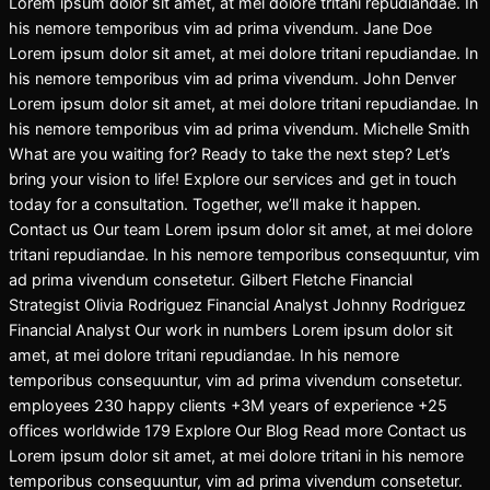
Lorem ipsum dolor sit amet, at mei dolore tritani repudiandae. In
his nemore temporibus vim ad prima vivendum. Jane Doe
Lorem ipsum dolor sit amet, at mei dolore tritani repudiandae. In
his nemore temporibus vim ad prima vivendum. John Denver
Lorem ipsum dolor sit amet, at mei dolore tritani repudiandae. In
his nemore temporibus vim ad prima vivendum. Michelle Smith
What are you waiting for? Ready to take the next step? Let’s
bring your vision to life! Explore our services and get in touch
today for a consultation. Together, we’ll make it happen.
Contact us Our team Lorem ipsum dolor sit amet, at mei dolore
tritani repudiandae. In his nemore temporibus consequuntur, vim
ad prima vivendum consetetur. Gilbert Fletche Financial
Strategist Olivia Rodriguez Financial Analyst Johnny Rodriguez
Financial Analyst Our work in numbers Lorem ipsum dolor sit
amet, at mei dolore tritani repudiandae. In his nemore
temporibus consequuntur, vim ad prima vivendum consetetur.
employees 230 happy clients +3M years of experience +25
offices worldwide 179 Explore Our Blog Read more Contact us
Lorem ipsum dolor sit amet, at mei dolore tritani in his nemore
temporibus consequuntur, vim ad prima vivendum consetetur.